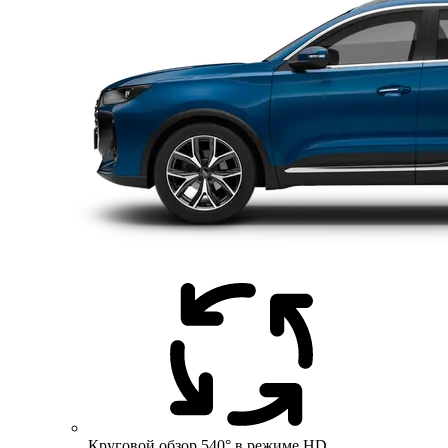
Круговой обзор 540° в режиме HD