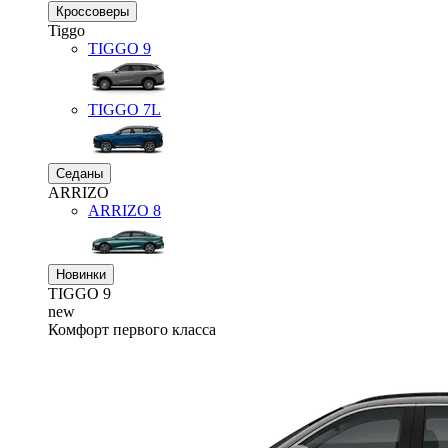
Кроссоверы
Tiggo
TIGGO
9
TIGGO
7L
Седаны
ARRIZO
ARRIZO 8
Новинки
TIGGO
9
new
Комфорт первого класса