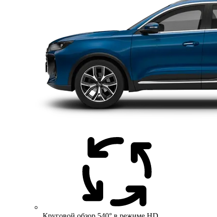
Круговой обзор 540° в режиме HD