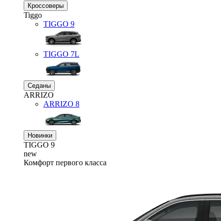
Кроссоверы
Tiggo
TIGGO
9
TIGGO
7L
Седаны
ARRIZO
ARRIZO 8
Новинки
TIGGO
9
new
Комфорт первого класса