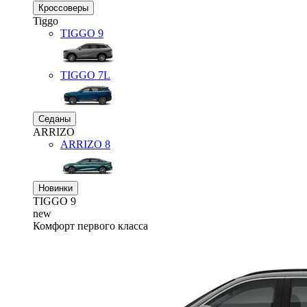
Кроссоверы
Tiggo
TIGGO
9
TIGGO
7L
Седаны
ARRIZO
ARRIZO 8
Новинки
TIGGO
9
new
Комфорт первого класса