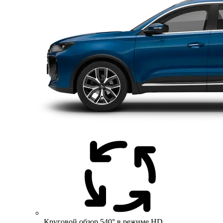
Круговой обзор 540° в режиме HD