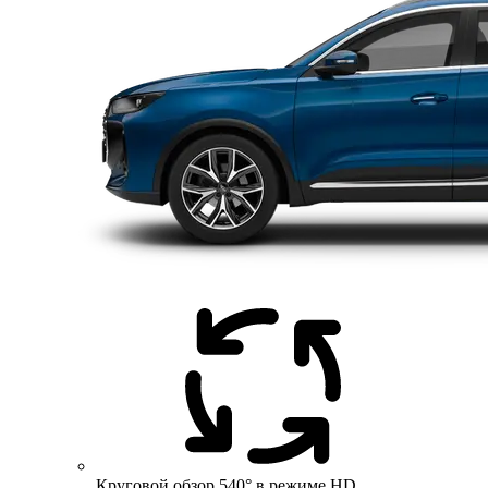
Круговой обзор 540° в режиме HD