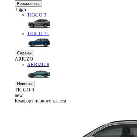
Кроссоверы
Tiggo
TIGGO
9
TIGGO
7L
Седаны
ARRIZO
ARRIZO 8
Новинки
TIGGO
9
new
Комфорт первого класса