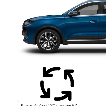
Круговой обзор 540° в режиме HD