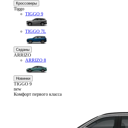
Кроссоверы
Tiggo
TIGGO
9
TIGGO
7L
Седаны
ARRIZO
ARRIZO 8
Новинки
TIGGO
9
new
Комфорт первого класса