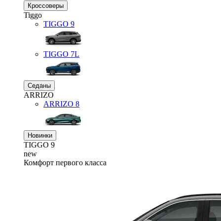
Кроссоверы
Tiggo
TIGGO
9
TIGGO
7L
Седаны
ARRIZO
ARRIZO 8
Новинки
TIGGO
9
new
Комфорт первого класса