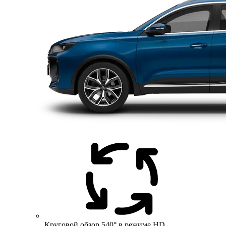
Круговой обзор 540° в режиме HD