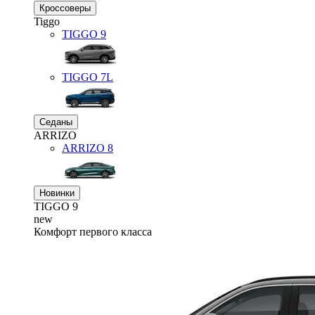
Кроссоверы
Tiggo
TIGGO
9
TIGGO
7L
Седаны
ARRIZO
ARRIZO 8
Новинки
TIGGO
9
new
Комфорт первого класса