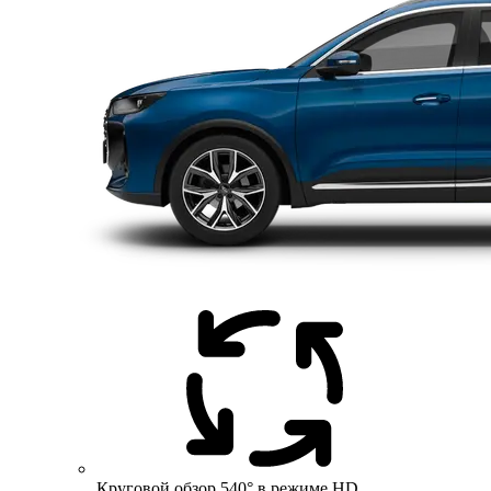
Круговой обзор 540° в режиме HD