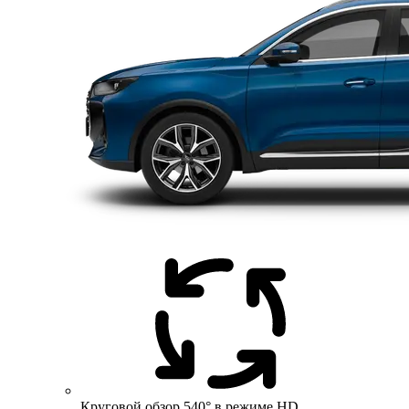
Круговой обзор 540° в режиме HD