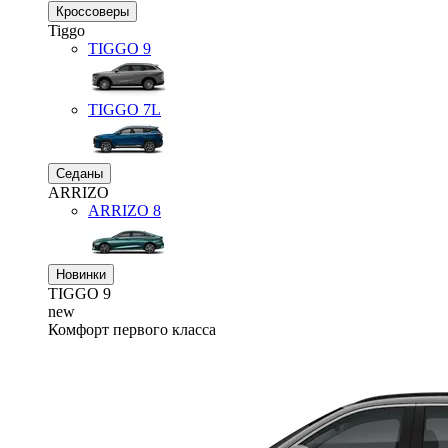
Кроссоверы
Tiggo
TIGGO
9
TIGGO
7L
Седаны
ARRIZO
ARRIZO 8
Новинки
TIGGO
9
new
Комфорт первого класса