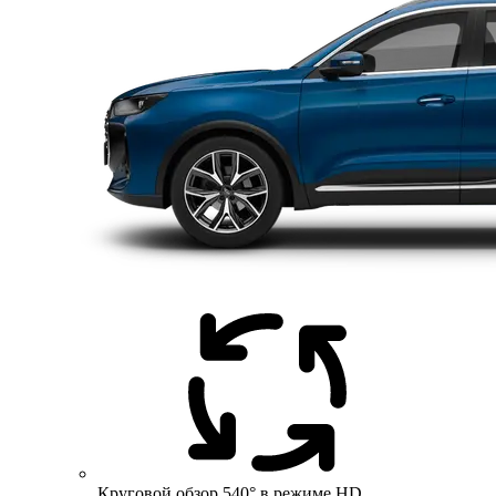
Круговой обзор 540° в режиме HD