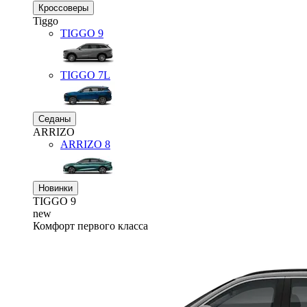
Кроссоверы
Tiggo
TIGGO
9
TIGGO
7L
Седаны
ARRIZO
ARRIZO 8
Новинки
TIGGO
9
new
Комфорт первого класса