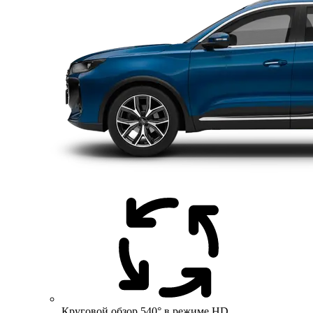
Круговой обзор 540° в режиме HD