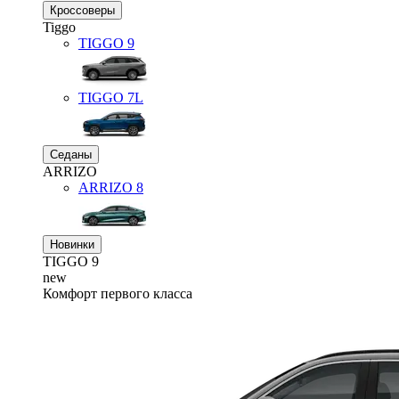
Кроссоверы
Tiggo
TIGGO
9
TIGGO
7L
Седаны
ARRIZO
ARRIZO 8
Новинки
TIGGO
9
new
Комфорт первого класса