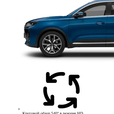
Круговой обзор 540° в режиме HD