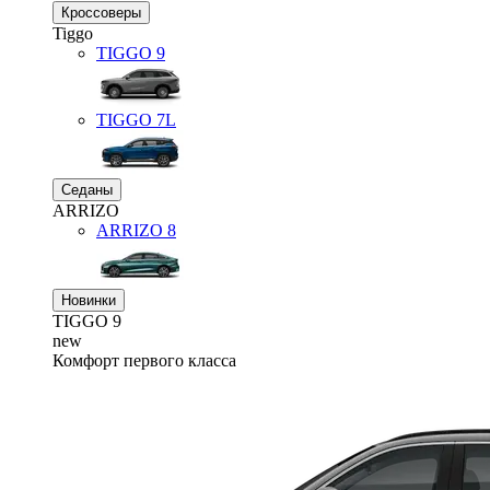
Кроссоверы
Tiggo
TIGGO
9
TIGGO
7L
Седаны
ARRIZO
ARRIZO 8
Новинки
TIGGO
9
new
Комфорт первого класса