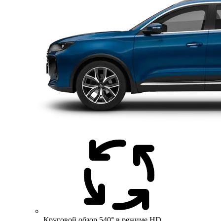
Круговой обзор 540° в режиме HD