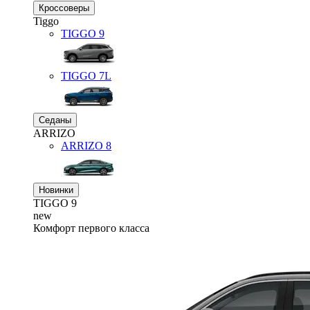
Кроссоверы
Tiggo
TIGGO
9
TIGGO
7L
Седаны
ARRIZO
ARRIZO 8
Новинки
TIGGO
9
new
Комфорт первого класса