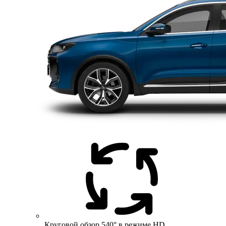
Круговой обзор 540° в режиме HD