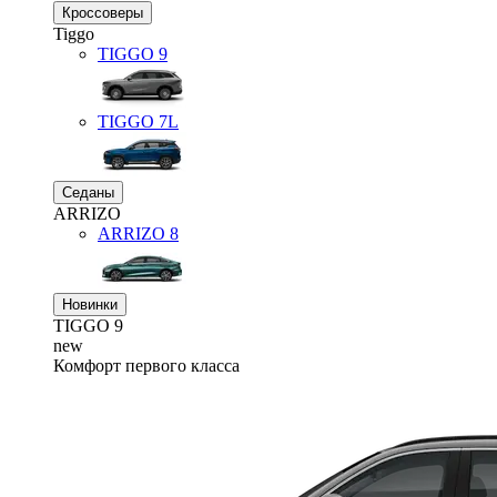
Кроссоверы
Tiggo
TIGGO
9
TIGGO
7L
Седаны
ARRIZO
ARRIZO 8
Новинки
TIGGO
9
new
Комфорт первого класса