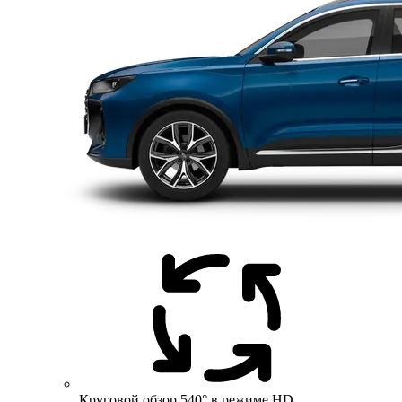
Круговой обзор 540° в режиме HD