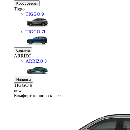
Кроссоверы
Tiggo
TIGGO
9
TIGGO
7L
Седаны
ARRIZO
ARRIZO 8
Новинки
TIGGO
9
new
Комфорт первого класса