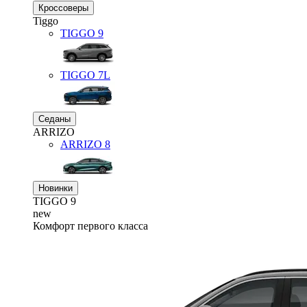
Кроссоверы
Tiggo
TIGGO
9
TIGGO
7L
Седаны
ARRIZO
ARRIZO 8
Новинки
TIGGO
9
new
Комфорт первого класса