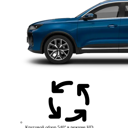
Круговой обзор 540° в режиме HD