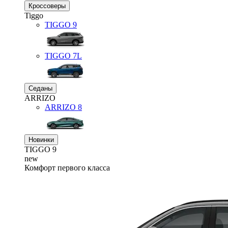
Кроссоверы
Tiggo
TIGGO
9
TIGGO
7L
Седаны
ARRIZO
ARRIZO 8
Новинки
TIGGO
9
new
Комфорт первого класса