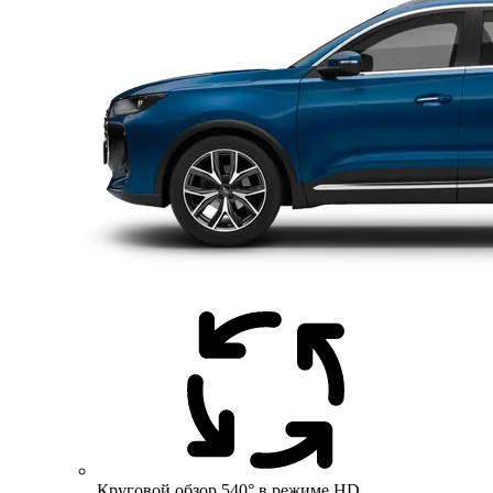
Круговой обзор 540° в режиме HD