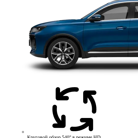
Круговой обзор 540° в режиме HD