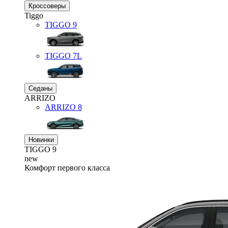
Кроссоверы
Tiggo
TIGGO
9
TIGGO
7L
Седаны
ARRIZO
ARRIZO 8
Новинки
TIGGO
9
new
Комфорт первого класса