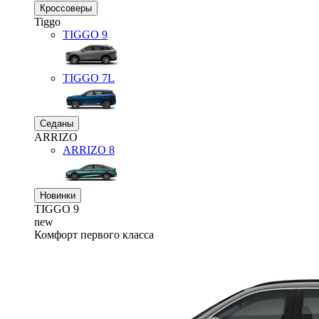
Кроссоверы
Tiggo
TIGGO
9
TIGGO
7L
Седаны
ARRIZO
ARRIZO 8
Новинки
TIGGO
9
new
Комфорт первого класса