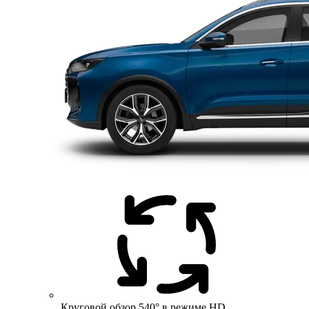
Круговой обзор 540° в режиме HD