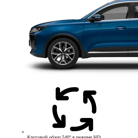
Круговой обзор 540° в режиме HD