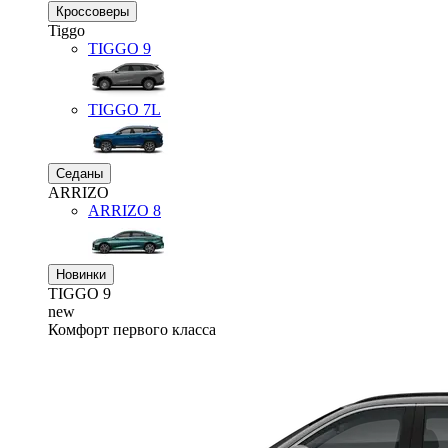
Кроссоверы
Tiggo
TIGGO
9
TIGGO
7L
Седаны
ARRIZO
ARRIZO 8
Новинки
TIGGO
9
new
Комфорт первого класса