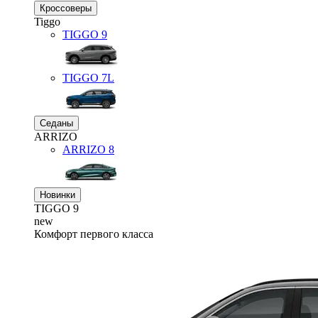
Кроссоверы
Tiggo
TIGGO
9
TIGGO
7L
Седаны
ARRIZO
ARRIZO 8
Новинки
TIGGO
9
new
Комфорт первого класса