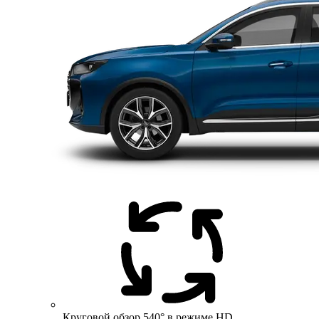
Круговой обзор 540° в режиме HD