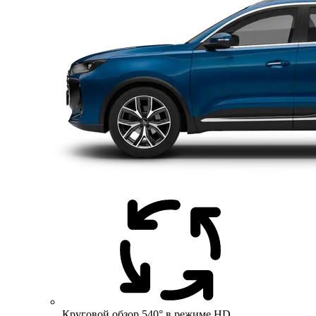
Круговой обзор 540° в режиме HD