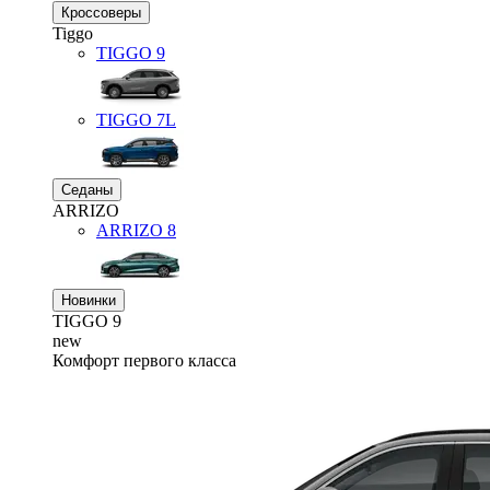
Кроссоверы
Tiggo
TIGGO
9
TIGGO
7L
Седаны
ARRIZO
ARRIZO 8
Новинки
TIGGO
9
new
Комфорт первого класса