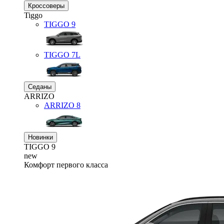
Кроссоверы
Tiggo
TIGGO
9
TIGGO
7L
Седаны
ARRIZO
ARRIZO 8
Новинки
TIGGO
9
new
Комфорт первого класса