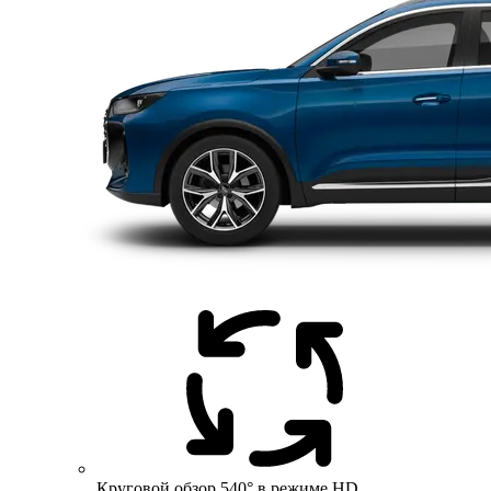
Круговой обзор 540° в режиме HD