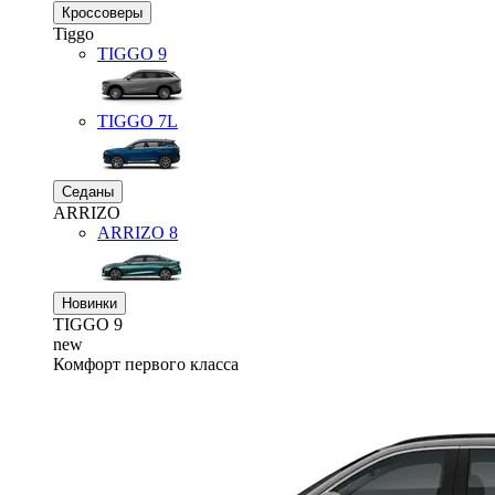
Кроссоверы
Tiggo
TIGGO
9
TIGGO
7L
Седаны
ARRIZO
ARRIZO 8
Новинки
TIGGO
9
new
Комфорт первого класса