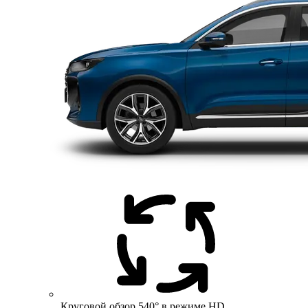
Круговой обзор 540° в режиме HD