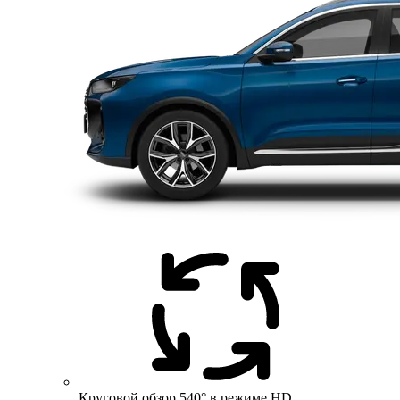
Круговой обзор 540° в режиме HD