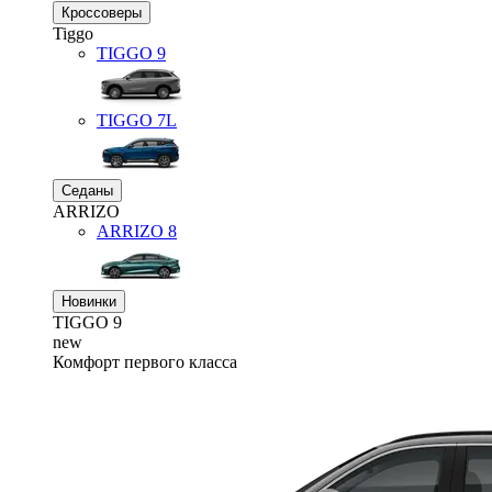
Кроссоверы
Tiggo
TIGGO
9
TIGGO
7L
Седаны
ARRIZO
ARRIZO 8
Новинки
TIGGO
9
new
Комфорт первого класса