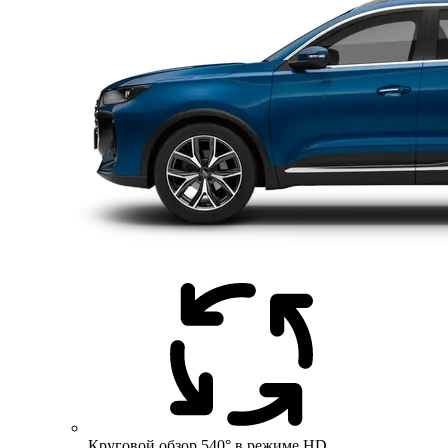
Круговой обзор 540° в режиме HD