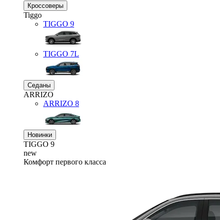
Кроссоверы
Tiggo
TIGGO
9
TIGGO
7L
Седаны
ARRIZO
ARRIZO 8
Новинки
TIGGO
9
new
Комфорт первого класса