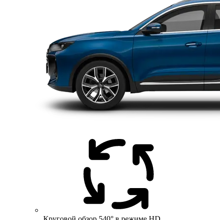
Круговой обзор 540° в режиме HD