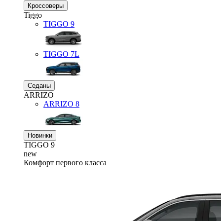
Кроссоверы
Tiggo
TIGGO
9
TIGGO
7L
Седаны
ARRIZO
ARRIZO 8
Новинки
TIGGO
9
new
Комфорт первого класса