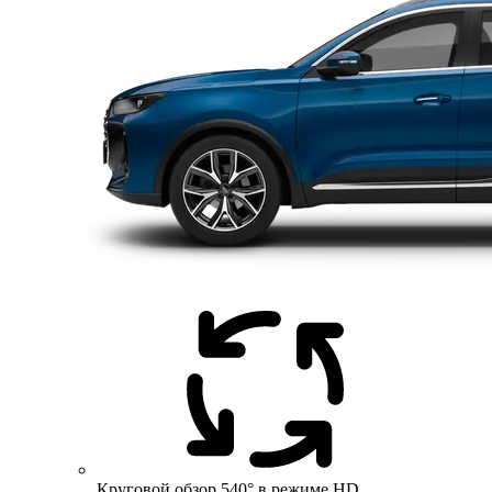
Круговой обзор 540° в режиме HD