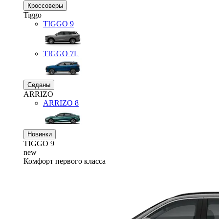
Кроссоверы
Tiggo
TIGGO
9
TIGGO
7L
Седаны
ARRIZO
ARRIZO 8
Новинки
TIGGO
9
new
Комфорт первого класса