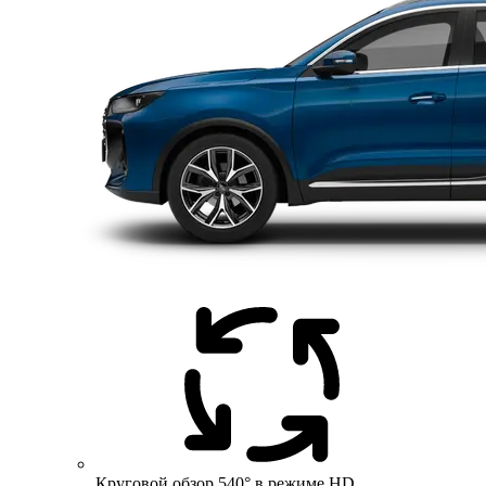
Круговой обзор 540° в режиме HD