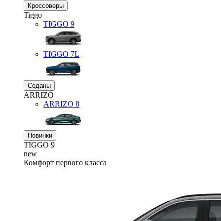
Кроссоверы
Tiggo
TIGGO
9
TIGGO
7L
Седаны
ARRIZO
ARRIZO 8
Новинки
TIGGO
9
new
Комфорт первого класса