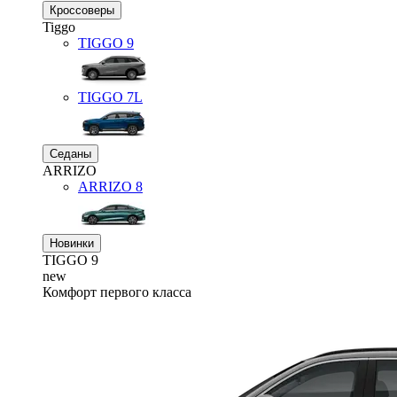
Кроссоверы
Tiggo
TIGGO
9
TIGGO
7L
Седаны
ARRIZO
ARRIZO 8
Новинки
TIGGO
9
new
Комфорт первого класса