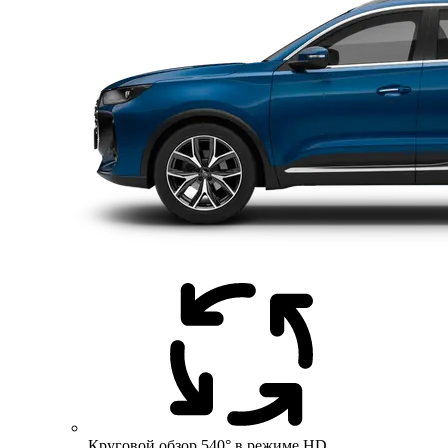
Круговой обзор 540° в режиме HD